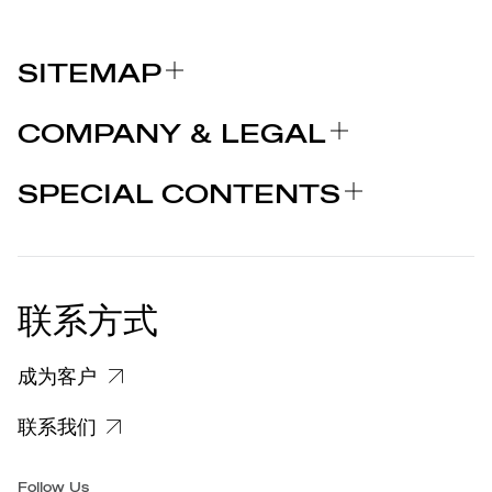
SITEMAP
关于我们
COMPANY & LEGAL
品牌
认证
为什么选择 MARCOLIN
SPECIAL CONTENTS
新闻发布
法律声明
STORIES
合作者
个人隐私政策
EU DECLARATION OF
COOKIE 政策
CONFORMITY
新闻发布
联系方式
关于投诉个人数据处理的信息
客户和供应商个人数据处理信息
成为客户
特定隐私信息
联系我们
集团/无障碍
Follow Us