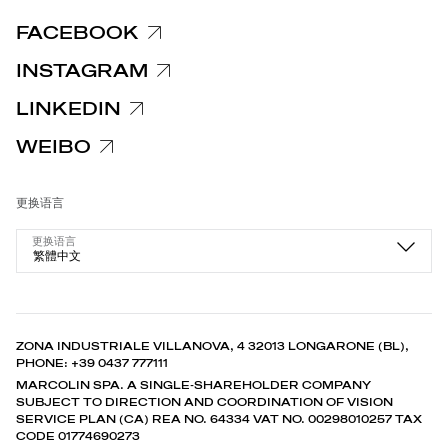
FACEBOOK
INSTAGRAM
LINKEDIN
WEIBO
更换语言
更换语言
繁體中文
ZONA INDUSTRIALE VILLANOVA, 4 32013 LONGARONE (BL),
PHONE: +39 0437 777111
MARCOLIN SPA. A SINGLE-SHAREHOLDER COMPANY
SUBJECT TO DIRECTION AND COORDINATION OF VISION
SERVICE PLAN (CA) REA NO. 64334 VAT NO. 00298010257 TAX
CODE 01774690273