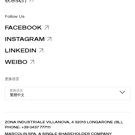
集团/无障碍
Follow Us
FACEBOOK
INSTAGRAM
LINKEDIN
WEIBO
更换语言
更换语言
繁體中文
ZONA INDUSTRIALE VILLANOVA, 4 32013 LONGARONE (BL),
PHONE: +39 0437 777111
MARCOLIN SPA. A SINGLE-SHAREHOLDER COMPANY