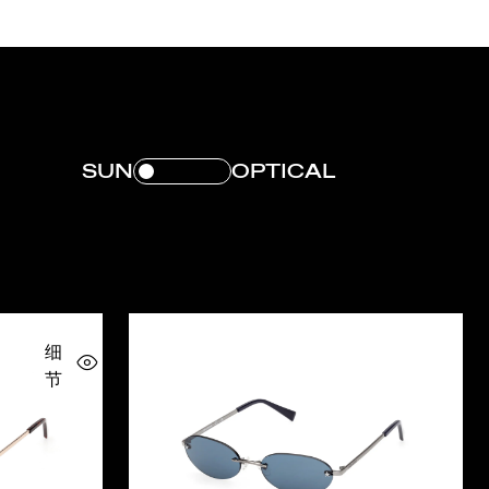
SUN
OPTICAL
细
节