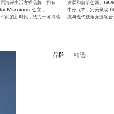
美国西海岸生活方式品牌，拥有
EANS 提供全系列核心基础款
i Marciano 创立，
的经典精髓，将品牌丰富的传
牛仔时尚的新时代，致力于可持续
统与现代视角无缝融合
品牌
精选