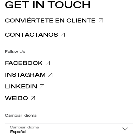
COMUNICADOS DE PRENSA
GET IN TOUCH
Nota informativa Reclamaciones
Nota informativa Clientes y Proveedores
CONVIÉRTETE EN CLIENTE
Notas informativas relativas a la privacidad
CONTÁCTANOS
Accesibilidad
Follow Us
FACEBOOK
INSTAGRAM
LINKEDIN
WEIBO
Cambiar idioma
Cambiar idioma
Español