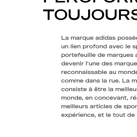
TOUJOURS
La marque adidas possèd
par l'incessante recher
un lien profond avec le s
cractérise et par les diz
portefeuille de marques 
le domaine, adidas a 
devenir l'une des marque
sportive véritablement u
reconnaissable au monde, 
objectif de la marque est 
comme dans la rue. La m
tous niveaux à faire la différ
consiste à être la meill
dans leur vie, dans leur
monde, en concevant, réal
convaincue que grâce au
meilleurs articles de spor
expérience, et le tout d