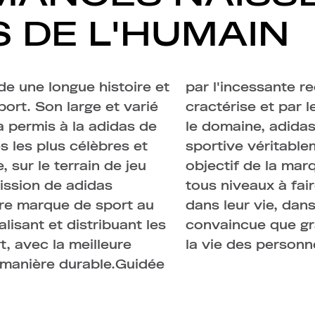
 DE L'HUMAIN
e une longue histoire et
che d'innovation qui la
port. Son large et varié
aines d'expériences dans
a permis à la adidas de
développé une offre
s les plus célèbres et
nique et complète. L'
sur le terrain de jeu
d'aider les athlètes de
ission de adidas
ence - dans leur jeu,
eure marque de sport au
 domaine. La marque est
isant et distribuant les
 sport, on peut changer
t, avec la meilleure
la vie des personn
e manière durable.Guidée