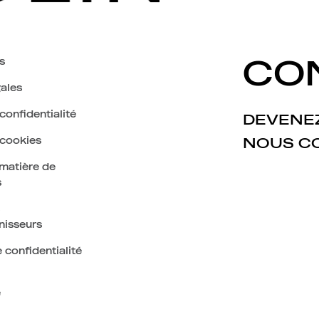
s
CO
ales
confidentialité
DEVENEZ
 cookies
NOUS C
 matière de
s
nisseurs
 confidentialité
e