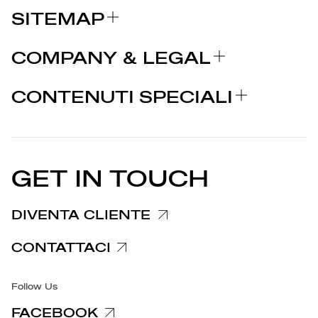
SITEMAP
CHI SIAMO
COMPANY & LEGAL
BRAND
Certificazioni
PERCHÈ MARCOLIN
CONTENUTI SPECIALI
COMUNICATI STAMPA
Note legali
STORIES
PARTNER
Privacy Policy
EU DECLARATION OF
Cookie Policy
CONFORMITY
COMUNICATI STAMPA
GET IN TOUCH
Informativa reclami
Informativa clienti fornitori
DIVENTA CLIENTE
Informative privacy specifiche
CONTATTACI
Accessibilità
Follow Us
FACEBOOK