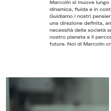
Marcolin si muove lungo 
persone e nel costante migl
dinamica, fluida e in co
processi produttivi
Guidiamo i nostri pensieri
perseguimento di obiett
una direzione definita, a
sociale e ambientale è un
necessità della società 
perfezionamento. Tutto s
nostro pianeta e il perco
future. Noi di Marcolin c