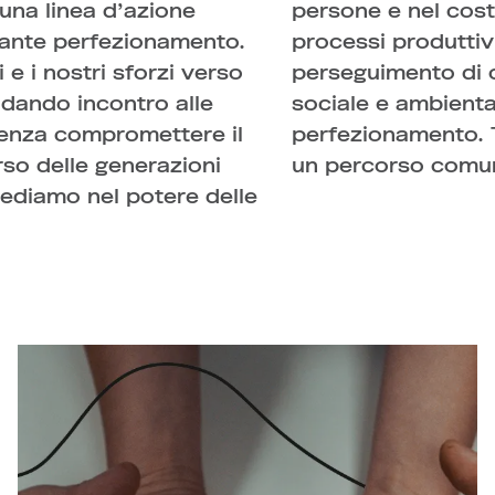
una linea d’azione
ioramento dei nostri
stante perfezionamento.
, coscienti che il
 e i nostri sforzi verso
ivi di responsabilità
ndando incontro alle
 percorso in continuo
senza compromettere il
i intreccia per segnare
rso delle generazioni
un percorso comun
rediamo nel potere delle