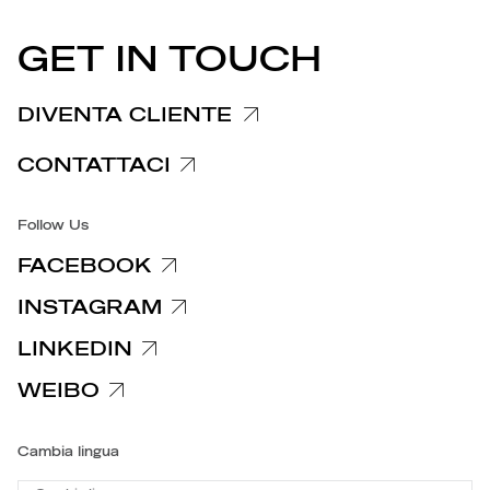
Cookie Policy
CONFORMITY
COMUNICATI STAMPA
GET IN TOUCH
Informativa reclami
Informativa clienti fornitori
DIVENTA CLIENTE
Informative privacy specifiche
CONTATTACI
Accessibilità
Follow Us
FACEBOOK
INSTAGRAM
LINKEDIN
WEIBO
Cambia lingua