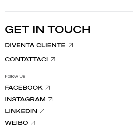
STORIES
PARTNER
Privacy Policy
EU DECLARATION OF
Cookie Policy
CONFORMITY
COMUNICATI STAMPA
GET IN TOUCH
Informativa reclami
Informativa clienti fornitori
DIVENTA CLIENTE
Informative privacy specifiche
CONTATTACI
Accessibilità
Follow Us
FACEBOOK
INSTAGRAM
LINKEDIN
WEIBO