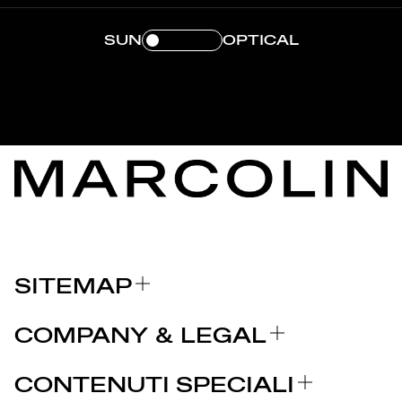
SUN
OPTICAL
SITEMAP
CHI SIAMO
COMPANY & LEGAL
BRAND
Certificazioni
PERCHÈ MARCOLIN
CONTENUTI SPECIALI
COMUNICATI STAMPA
Note legali