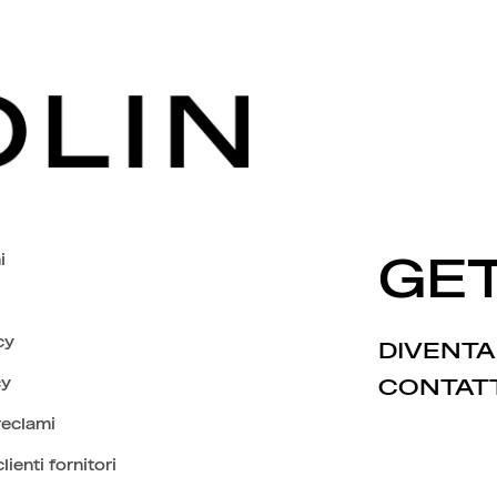
i
GET
cy
DIVENTA
cy
CONTAT
reclami
lienti fornitori