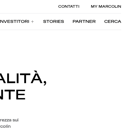
CONTATTI
MY MARCOLIN
INVESTITORI
STORIES
PARTNER
CERCA
INVESTITORI
STORIES
PARTNER
CERCA
ALITÀ,
NTE
urezza sui
rcolin