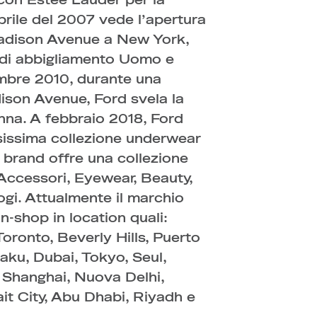
a con Estee Lauder per la
ile del 2007 vede l’apertura
 Madison Avenue a New York,
e di abbigliamento Uomo e
mbre 2010, durante una
dison Avenue, Ford svela la
nna. A febbraio 2018, Ford
esissima collezione underwear
il brand offre una collezione
ccessori, Eyewear, Beauty,
ogi. Attualmente il marchio
-shop in location quali:
oronto, Beverly Hills, Puerto
aku, Dubai, Tokyo, Seul,
 Shanghai, Nuova Delhi,
t City, Abu Dhabi, Riyadh e