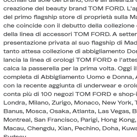
occhiali da sole del brand, oltre all’alleanz
creazione del beauty brand TOM FORD. L’apr
del primo flagship store di proprietà sulla
che coincide con il debutto della collezion
della linea di accessori TOM FORD. A sette
presentazione privata al suo flagship di Ma
tanto attesa collezione di abbigliamento Do
lancia la linea di orologi TOM FORD e l’att
calca la passerella per la prima volta. Oggi 
completa di Abbigliamento Uomo e Donna, A
con la recente aggiunta di underwear e orol
conta più di 100 negozi TOM FORD e shop-in
Londra, Milano, Zurigo, Monaco, New York, T
Banus, Mosca, Osaka, Atlanta, Las Vegas, B
Montreal, San Francisco, Parigi, Hong Kong,
Macau, Chengdu, Xian, Pechino, Doha, Kuwai