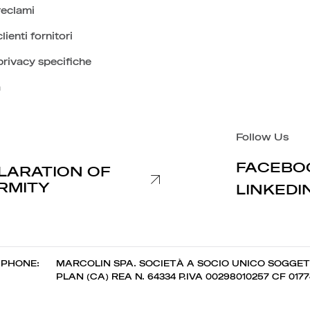
reclami
lienti fornitori
privacy specifiche
à
Follow Us
FACEBO
LARATION OF
RMITY
LINKEDI
 PHONE:
MARCOLIN SPA. SOCIETÀ A SOCIO UNICO SOGGET
PLAN (CA) REA N. 64334 P.IVA 00298010257 CF 017