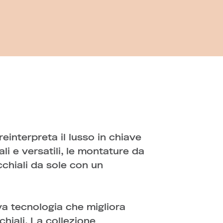
interpreta il lusso in chiave
i e versatili, le montature da
cchiali da sole con un
va tecnologia che migliora
chiali. La collezione