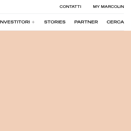
CONTATTI
MY MARCOLIN
INVESTITORI
STORIES
PARTNER
CERCA
INVESTITORI
STORIES
PARTNER
CERCA