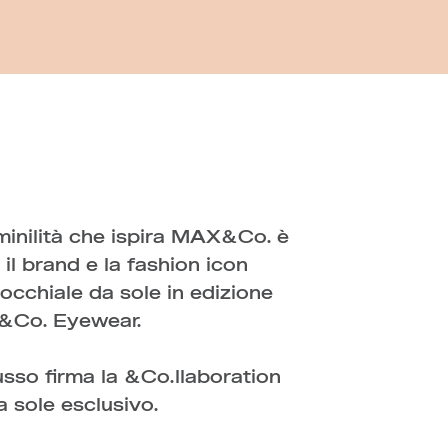
inilità che ispira MAX&Co. è
 il brand e la fashion icon
occhiale da sole in edizione
X&Co. Eyewear.
usso firma la &Co.llaboration
 sole esclusivo.