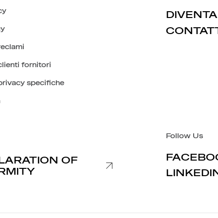
cy
DIVENTA
cy
CONTAT
reclami
lienti fornitori
privacy specifiche
à
Follow Us
FACEBO
LARATION OF
RMITY
LINKEDI