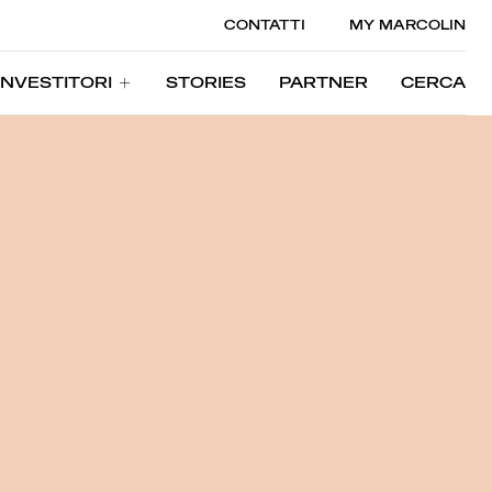
CONTATTI
MY MARCOLIN
INVESTITORI
STORIES
PARTNER
CERCA
INVESTITORI
STORIES
PARTNER
CERCA