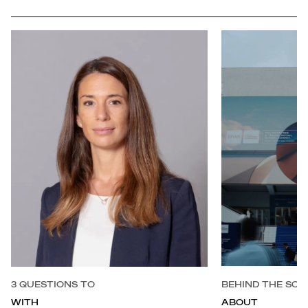
full
3 QUESTIONS TO
BEHIND THE SCE
WITH
ABOUT