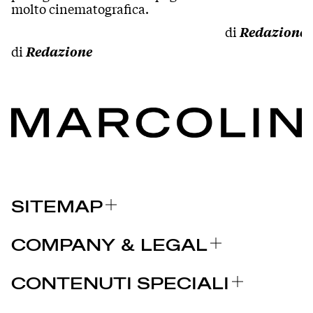
molto cinematografica.
di
Redazione
di
Redazione
SITEMAP
CHI SIAMO
COMPANY & LEGAL
BRAND
Certificazioni
PERCHÈ MARCOLIN
CONTENUTI SPECIALI
COMUNICATI STAMPA
Note legali
STORIES
PARTNER
Privacy Policy