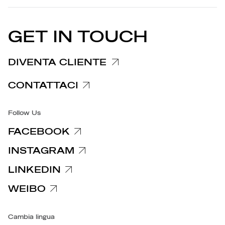
EU DECLARATION OF
Cookie Policy
CONFORMITY
COMUNICATI STAMPA
GET IN TOUCH
Informativa reclami
Informativa clienti fornitori
DIVENTA CLIENTE
Informative privacy specifiche
CONTATTACI
Accessibilità
Follow Us
FACEBOOK
INSTAGRAM
LINKEDIN
WEIBO
Cambia lingua