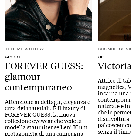
TELL ME A STORY
BOUNDLESS VISI
ABOUT
OF
FOREVER GUESS:
Victoria
glamour
Attrice di tale
contemporaneo
magnetica, Vic
incarna una f
contemporanea,
Attenzione ai dettagli, eleganza e
naturale e inte
cura dei materiali. È il luxury di
che le permett
FOREVER GUESS, la nuova
disinvoltura t
collezione eyewear che vede la
palcoscenico. 
modella statunitense Leni Klum
senza il timore
protagonista di una campagna