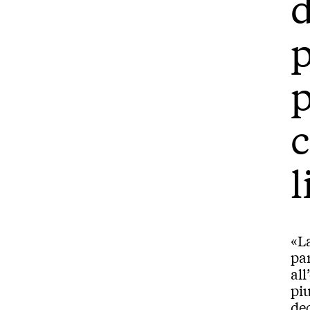
p
p
c
l
«La
par
all
piu
de