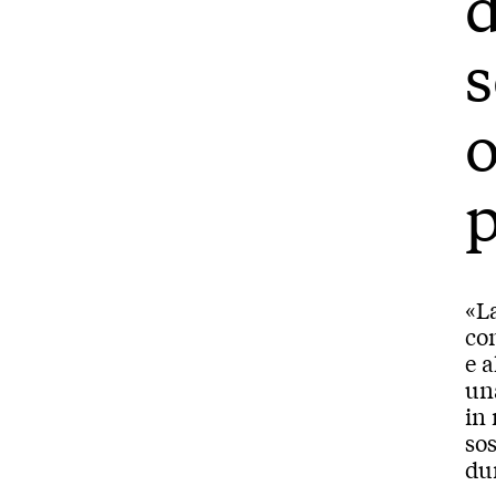
d
s
o
p
«L
con
e a
una
in 
sos
du