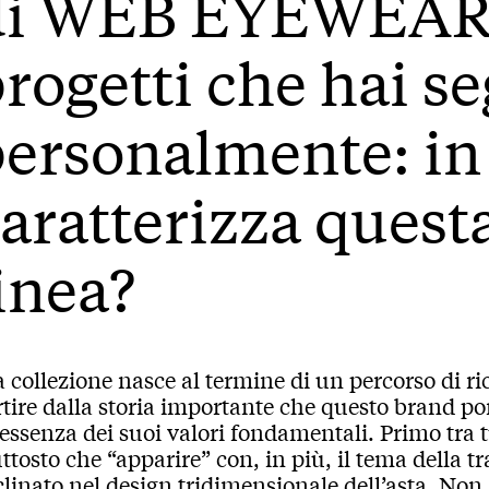
di WEB EYEWEAR,
rogetti che hai s
ersonalmente: in 
aratterizza quest
inea?
 collezione nasce al termine di un percorso di ric
tire dalla storia importante che questo brand po
’essenza dei suoi valori fondamentali. Primo tra t
ttosto che “apparire” con, in più, il tema della
clinato nel design tridimensionale dell’asta. No