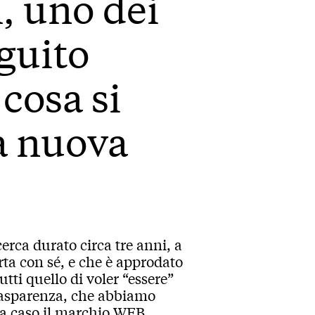
 uno dei
eguito
cosa si
a nuova
erca durato circa tre anni, a
rta con sé, e che è approdato
utti quello di voler “essere”
 trasparenza, che abbiamo
n a caso il marchio WEB