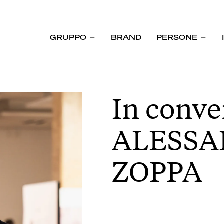
GRUPPO
BRAND
PERSONE
GRUPPO
BRAND
PERSONE
In conve
ALESS
ZOPPA