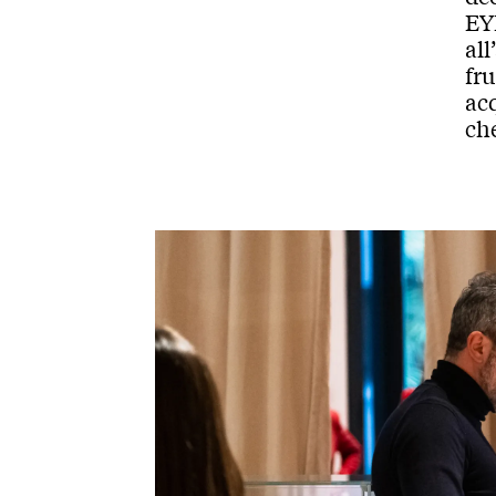
EYE
all
fru
acq
che