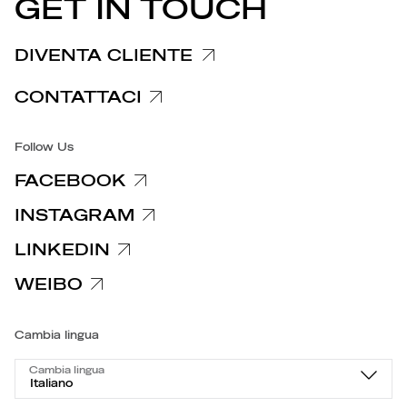
COMUNICATI STAMPA
GET IN TOUCH
Informativa reclami
Informativa clienti fornitori
DIVENTA CLIENTE
Informative privacy specifiche
CONTATTACI
Accessibilità
Follow Us
FACEBOOK
INSTAGRAM
LINKEDIN
WEIBO
Cambia lingua
Cambia lingua
Italiano