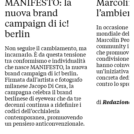
MANIFESTO: la
Marcolin
nuova brand
l’ambien
campaign di ic!
In occasione d
berlin
mondiale dell’
Marcolin Peopl
community int
Non seguire il cambiamento, ma
che promuove 
incarnarlo. È da questa tensione
condivisione e
tra conformismo e individualità
hanno coinvolto
che nasce MANIFESTO, la nuova
un’iniziativa d
brand campaign di ic! berlin.
concreta dedica
Firmata dall’artista e fotografo
contro lo sprec
milanese Jacopo Di Cera, la
campagna celebra il brand
berlinese di eyewear che da tre
di
Redazione
decenni continua a ridefinire i
codici dell’occhialeria
contemporanea, promuovendo
un pensiero anticonvenzionale.