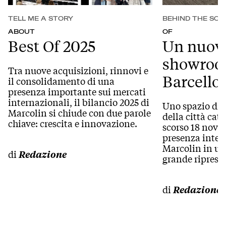
TELL ME A STORY
BEHIND THE SCE
ABOUT
OF
Best Of 2025
Un nuov
showroo
Tra nuove acquisizioni, rinnovi e
Barcello
il consolidamento di una
presenza importante sui mercati
internazionali, il bilancio 2025 di
Uno spazio di 
Marcolin si chiude con due parole
della città cat
chiave: crescita e innovazione.
scorso 18 novem
presenza inter
Marcolin in un’
di
Redazione
grande ripresa.
di
Redazione