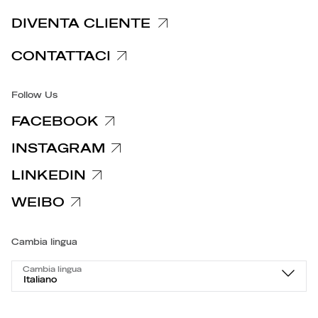
Informativa clienti fornitori
DIVENTA CLIENTE
Informative privacy specifiche
CONTATTACI
Accessibilità
Follow Us
FACEBOOK
INSTAGRAM
LINKEDIN
WEIBO
Cambia lingua
Cambia lingua
Italiano