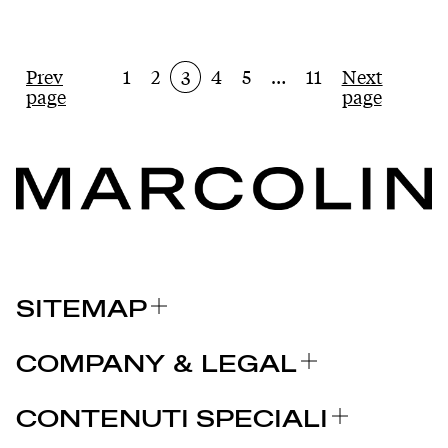
Prev
1
2
4
5
…
11
Next
3
page
page
SITEMAP
CHI SIAMO
COMPANY & LEGAL
BRAND
Certificazioni
PERCHÈ MARCOLIN
CONTENUTI SPECIALI
COMUNICATI STAMPA
Note legali