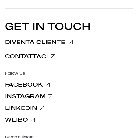
STORIES
PARTNER
Privacy Policy
EU DECLARATION OF
Cookie Policy
CONFORMITY
COMUNICATI STAMPA
GET IN TOUCH
Informativa reclami
Informativa clienti fornitori
DIVENTA CLIENTE
Informative privacy specifiche
CONTATTACI
Accessibilità
Follow Us
FACEBOOK
INSTAGRAM
LINKEDIN
WEIBO
Cambia lingua